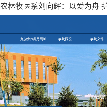
农林牧医系刘向辉：以爱为舟 护
九游会j9备用网址
学院概况
学院文件