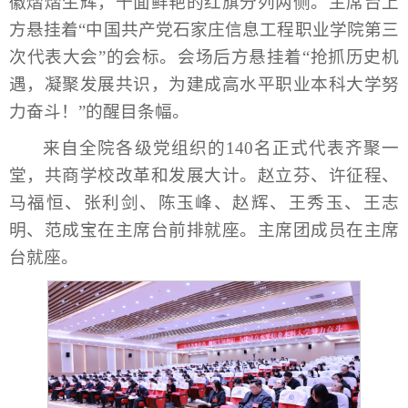
徽熠熠生辉，十面鲜艳的红旗分列两侧。主席台上
方悬挂着“中国共产党石家庄信息工程职业学院第三
次代表大会”的会标。会场后方悬挂着“抢抓历史机
遇，凝聚发展共识，为建成高水平职业本科大学努
力奋斗！”的醒目条幅。
来自全院各级党组织的140名正式代表齐聚一
堂，共商学校改革和发展大计。赵立芬、许征程、
马福恒、张利剑、陈玉峰、赵辉、王秀玉、王志
明、范成宝在主席台前排就座。主席团成员在主席
台就座。