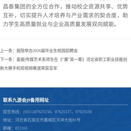
昌泰集团的全方位合作，推动校企资源共享、优势
互补，切实提升人才培养与产业需求的契合度，助
力学生高质量就业与企业高质量发展双向赋能。
上一条：
我院举办2026届毕业生校园招聘会
下一条：
喜报|传媒艺术系师生在《“冀”高一筹》河北省职工职业技能创
新大赛手机短视频赛道荣获亚军
联系九游会j9备用网址
招生热线：(0311)87625150、87625127、87625156
地址：河北省石家庄市藁城区天祥大街81号
邮编：052161