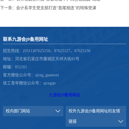
下一条：
会计系学生党支部打造“首尾相连”的特殊党课
联系九游会j9备用网址
招生热线：(0311)87625150、87625127、87625156
地址：河北省石家庄市藁城区天祥大街81号
邮编：052161
官方微信公众号：sjzxg_guanwei
信工青年微信公众号：sjzxgqn
九游会j9备用网址
校内部门网站
校外九游会j9备用网址的友情
链接