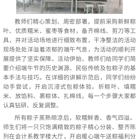
教师们精心策划、周密部署，提前采购新鲜粽
叶、优质糯米、蜜枣等食材，备齐棉线、剪刀等工
具，并对活动场地进行细致布置，干净整洁的活动
现场处处洋溢着浓郁的端午气息，为活动的顺利开
展提供了坚实保障。活动伊始，教师们给同学们简
要介绍端午节的历史渊源、民俗传统及包粽子的基
本手法与技巧。在详细的讲解示范后，同学们纷纷
动手尝试，开启沉浸式包粽体验。折粽叶、填糯
米、放馅料、裹粽体、扎棉线，每一个步骤大家都
认真钻研、反复调整。
所有粽子蒸熟晾凉后，软糯鲜香、香气四溢。
师生们将一只只饱满精致的粽子精心分装、整齐陈
列在会计系教学楼大厅，开启暖心端午送粽福利分