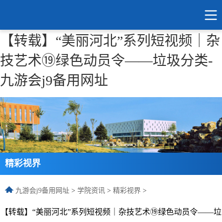
【转载】“美丽河北”系列短视频｜杂
技艺术⑲绿色动员令——垃圾分类-
九游会j9备用网址
精彩视界
九游会j9备用网址
>
学院资讯
>
精彩视界
>
【转载】“美丽河北”系列短视频｜杂技艺术⑲绿色动员令——垃