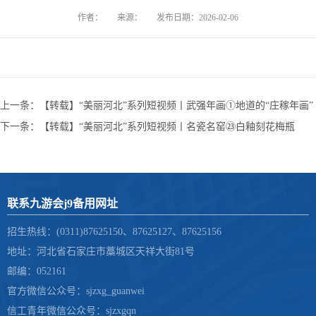
作者：
来源：
发布日期：2026-02-06
上一条：
【转载】“美丽河北”系列短视频丨武强年画①地道的“庄稼年画”
下一条：
【转载】“美丽河北”系列短视频丨名瓷名窑㉓白釉刻花梅瓶
联系九游会j9备用网址
招生热线：(0311)87625150、87625127、87625156
地址：河北省石家庄市藁城区天祥大街81号
邮编：052161
官方微信公众号：sjzxg_guanwei
信工青年微信公众号：sjzxgqn