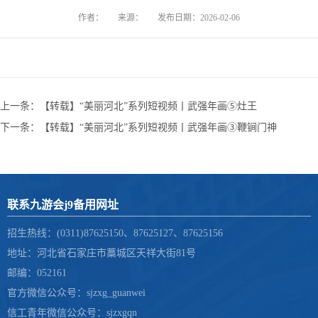
作者：
来源：
发布日期：2026-02-06
上一条：
【转载】“美丽河北”系列短视频丨武强年画⑤灶王
下一条：
【转载】“美丽河北”系列短视频丨武强年画③鞭锏门神
联系九游会j9备用网址
招生热线：(0311)87625150、87625127、87625156
地址：河北省石家庄市藁城区天祥大街81号
邮编：052161
官方微信公众号：sjzxg_guanwei
信工青年微信公众号：sjzxgqn