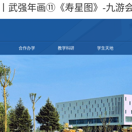
丨武强年画⑪《寿星图》-九游会
合作办学
教学科研
学生天地