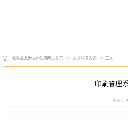
教务处九游会j9备用网址首页
>>
人才培养方案
>> 正文
印刷管理系
作者： 时