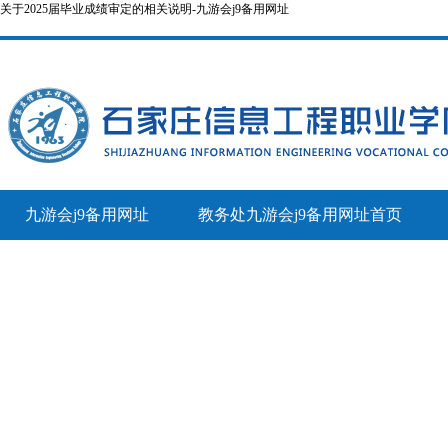
关于2025届毕业成绩审定的相关说明-九游会j9备用网址
九游会j9备用网址
教务处九游会j9备用网址首页
教学改革
人才培养方案