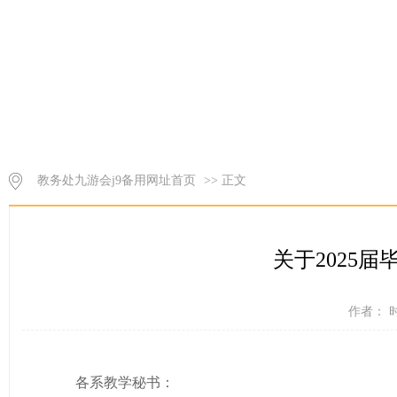
教务处九游会j9备用网址首页
>> 正文
关于2025
作者： 时
各系教学秘书：