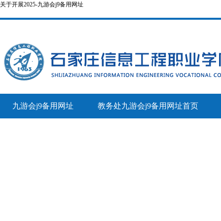
关于开展2025-九游会j9备用网址
九游会j9备用网址
教务处九游会j9备用网址首页
教学改革
人才培养方案