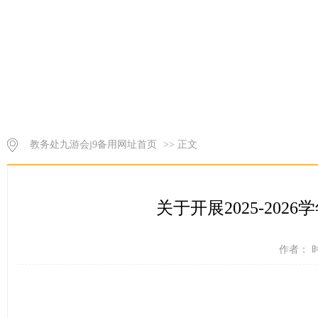
教务处九游会j9备用网址首页
>> 正文
关于开展2025-20
作者： 时