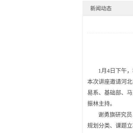
创新能力提升”第二
新闻动态
期专题讲座-九游会j9
备用网址
1
月
4
日下午
，
本次讲座邀请河北
易系、基础部、马
振林主持。
谢勇旗研究员
规划分类、课题立