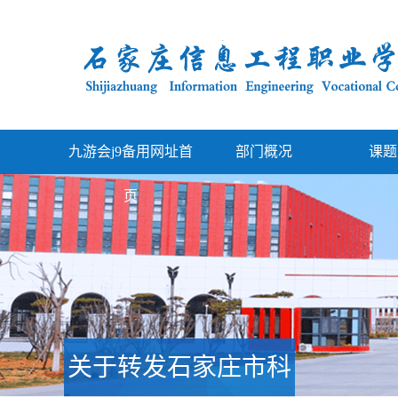
九游会j9备用网址首
部门概况
课题
页
关于转发石家庄市科