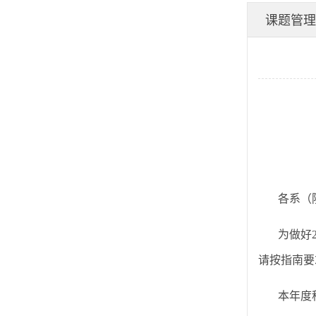
学技术局 《2025年度
课题管理
石家庄市科技计划项
目申报指南》的通
知-九游会j9备用网址
各系（
为做好
请按指南要
本年度