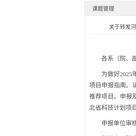
厅 2025年度河北省重
课题管理
关于转发河
大科技支撑计划创新
应用场景专项项目申
各系（院、
报指南的通知-九游
为做好
2025
项目申报指南。
会j9备用网址
推荐项目。申报
北省科技计划项
申报单位审