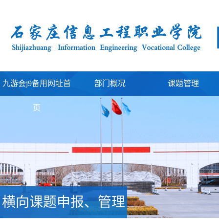
九游会j9备用网址首
部门概况
课题管理
页
横向课题申报、管理