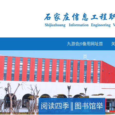
九游会j9备用网址首
页
阅读四季║图书馆举