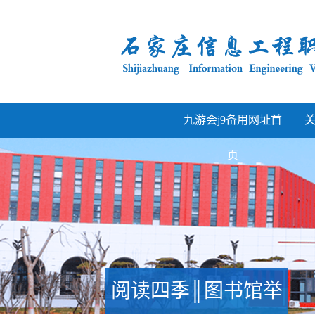
九游会j9备用网址首
页
阅读四季║图书馆举