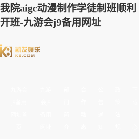
我院aigc动漫制作学徒制班顺利
开班-九游会j9备用网址
九游会
九游
部
合
公
政
下
j9备用
会j9
门
作
告
策
载
网址首
备用
简
动
通
法
中
页
网址
介
态
知
规
心