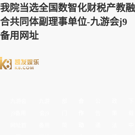
我院当选全国数智化财税产教融
合共同体副理事单位-九游会j9
备用网址
九游会
九游
部
合
公
政
下
j9备用
会j9
门
作
告
策
载
网址首
备用
简
动
通
法
中