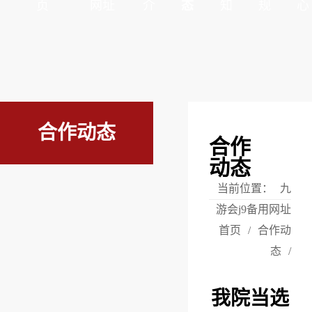
页
网址
介
态
知
规
心
合作动态
合作
动态
当前位置：
九
游会j9备用网址
首页
/
合作动
态
/
我院当选