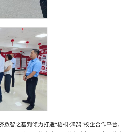
数智之基到倾力打造“梧桐·鸿鹄”校企合作平台，