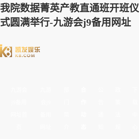
我院数据菁英产教直通班开班仪
式圆满举行-九游会j9备用网址
九游会
九游
部
合
公
政
下
j9备用
会j9
门
作
告
策
载
网址首
备用
简
动
通
法
中
页
网址
介
态
知
规
心