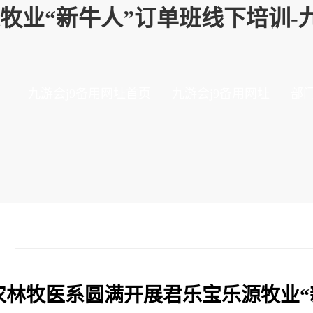
业“新牛人”订单班线下培训-九
九游会j9备用网址首页
九游会j9备用网址
部
农林牧医系圆满开展君乐宝乐源牧业“