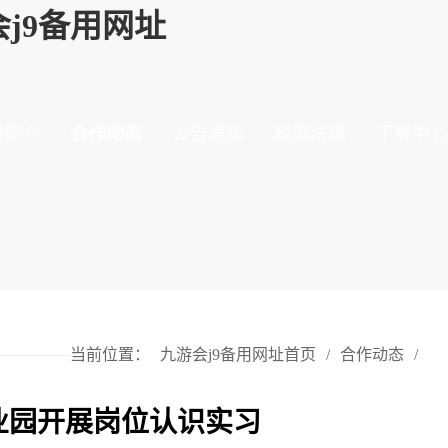
j9备用网址
门简介
合作动态
公告通知
政策法规
下载中心
当前位置：
九游会j9备用网址首页
/
合作动态
/
业园开展岗位认识实习