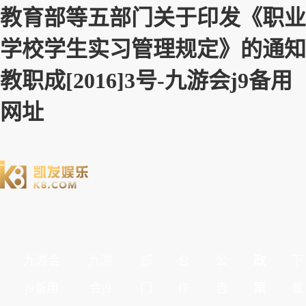
教育部等五部门关于印发《职业
学校学生实习管理规定》的通知
教职成[2016]3号-九游会j9备用
网址
九游会
九游
部
合
公
政
下
j9备用
会j9
门
作
告
策
载