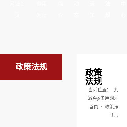
网址首
备用
简
动
通
法
中
页
网址
介
态
知
规
心
政策法规
政策
法规
当前位置：
九
游会j9备用网址
首页
/
政策法
规
/