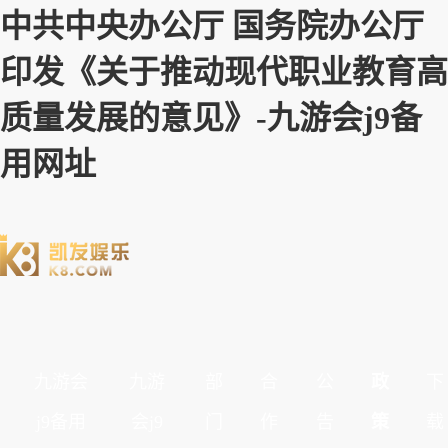
中共中央办公厅 国务院办公厅
印发《关于推动现代职业教育高
质量发展的意见》-九游会j9备
用网址
九游会
九游
部
合
公
政
下
j9备用
会j9
门
作
告
策
载