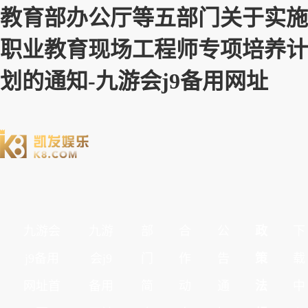
教育部办公厅等五部门关于实施
职业教育现场工程师专项培养计
划的通知-九游会j9备用网址
九游会
九游
部
合
公
政
下
j9备用
会j9
门
作
告
策
载
网址首
备用
简
动
通
法
中