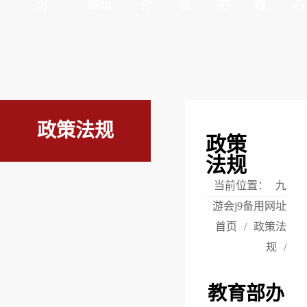
页
网址
介
态
知
规
心
政策法规
政策
法规
当前位置：
九
游会j9备用网址
首页
/
政策法
规
/
教育部办