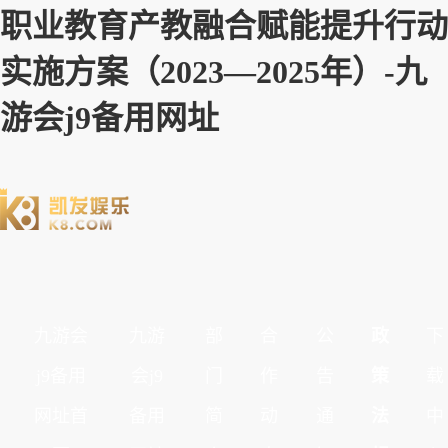
职业教育产教融合赋能提升行动
实施方案（2023—2025年）-九
游会j9备用网址
九游会
九游
部
合
公
政
下
j9备用
会j9
门
作
告
策
载
网址首
备用
简
动
通
法
中