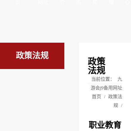
页
网址
介
态
知
规
心
政策法规
政策
法规
当前位置：
九
游会j9备用网址
首页
/
政策法
规
/
职业教育