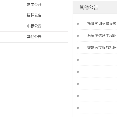
意向公开
用网址
其他公告
招标公告
托育实训室建设项
中标公告
石家庄信息工程职
其他公告
智能医疗服务机器