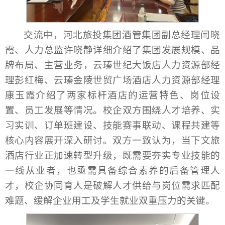
交流中，河北旅投集团酒管集团副总经理闫晓
霞、人力总监许晓静详细介绍了集团发展规模、品
牌布局、主营业务，云瑧世纪大饭店人力资源部经
理彭红梅、云瑧金陵世贸广场酒店人力资源部经理
康玉霞介绍了两家标杆酒店的运营特色、岗位设
置、员工发展等情况。校企双方围绕人才培养、实
习实训、订单班建设、技能赛事联动、课程共建等
核心内容展开深入研讨。双方一致认为，当下文旅
酒店行业正加速转型升级，既需要夯实专业技能的
一线从业者，也亟需具备综合素养的后备管理人
才，校企协同育人是破解人才供给与岗位需求匹配
难题、缓解企业用工及学生就业双重压力的关键。