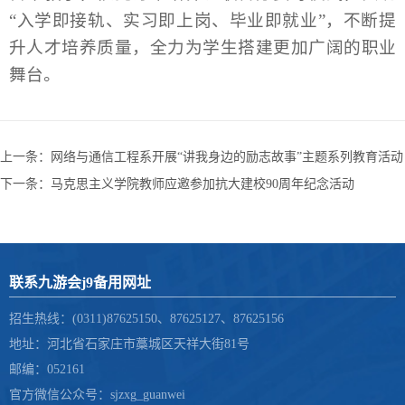
“入学即接轨、实习即上岗、毕业即就业”，不断提
升人才培养质量，全力为学生搭建更加广阔的职业
舞台。
上一条：
网络与通信工程系开展“讲我身边的励志故事”主题系列教育活动
下一条：
马克思主义学院教师应邀参加抗大建校90周年纪念活动
联系九游会j9备用网址
招生热线：(0311)87625150、87625127、87625156
地址：河北省石家庄市藁城区天祥大街81号
邮编：052161
官方微信公众号：sjzxg_guanwei