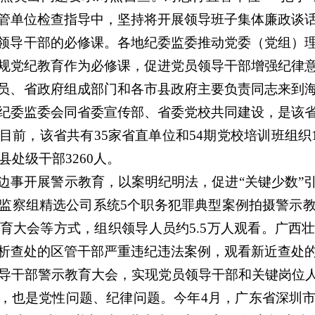
管单位检查指导中，坚持将开展领导班子集体廉政谈
领导干部的必修课。各地纪委监委推动党委（党组）
规党纪教育作为必修课，促进党员领导干部增强纪律
员、省政府组成部门和各市县政府主要负责同志来到
纪委监委会同省委宣传部、省委党校共同建设，是该
前，该省共有35家省直单位和54期党校培训班组织
县处级干部3260人。
边事开展警示教育，以案明纪明法，促进“关键少数”
监察组精选公司系统5个职务犯罪典型案例拍摄警示
育大会等方式，组织领导人员约5.5万人观看。广西
析查处的区管干部严重违纪违法案例，观看新近查处
领导干部警示教育大会，实现党员领导干部和关键岗位
，也是党性问题、纪律问题。今年4月，广东省深圳