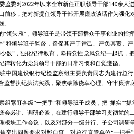
监委对2022年以来全市新任正职领导干部140余
口前移，把对新提任领导干部开展廉政谈话作为强化对
线。
展的“领头雁”，领导班子是带领干部群众干事创业的指
手”和领导班子监督，督促其严于律己、严负其责、
关键少数”，强化纪律教育，坚持党性党风党纪一起抓，
纪律转化为党员领导干部的日常习惯和自觉遵循。
驻中国建设银行纪检监察组主要负责同志为建行总行
结合监督执纪执法实践，聚焦破除侥幸心理、守牢廉洁底
察组紧盯各级“一把手”和领导班子成员，把“抓实”“
逢会必讲、调研必谈，在建行领导干部学习贯彻党的
理板块工作会议，以及对部分一级分行、子公司调研等
聚焦突出问题要求对照自查。对总行直管单位“一把手