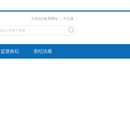
九游会j9备用网址
|
中文版
|
监督执纪
党纪法规