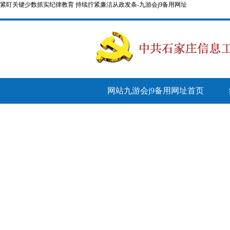
紧盯关键少数抓实纪律教育 持续拧紧廉洁从政发条-九游会j9备用网址
网站九游会j9备用网址首页
纪检简报