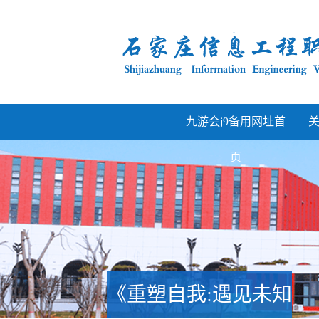
九游会j9备用网址首
页
《重塑自我:遇见未知