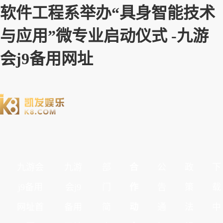
软件工程系举办“具身智能技术
与应用”微专业启动仪式 ​-九游
会j9备用网址
九游会
九游
部
合
公
政
下
j9备用
会j9
门
作
告
策
载
网址首
备用
简
动
通
法
中