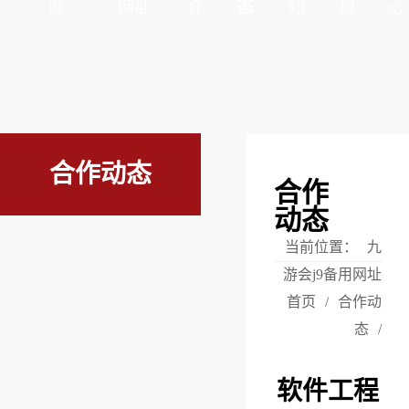
页
网址
介
态
知
规
心
合作动态
合作
动态
当前位置：
九
游会j9备用网址
首页
/
合作动
态
/
软件工程