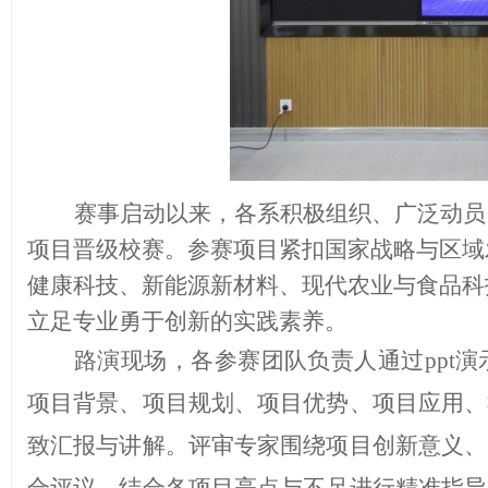
赛事启动以来，
各系
积极组织、广泛动员
项目晋级校赛。参赛项目紧扣国家战略与区域
健康科技、新能源新材料、现代农业与食品科
立足专业勇于创新的实践素养。
路演现场，各参赛团队负责人通过
pp
项目背景、项目规划、项目优势、项目应用、
致汇报与讲解。评审专家围绕项目创新意义、