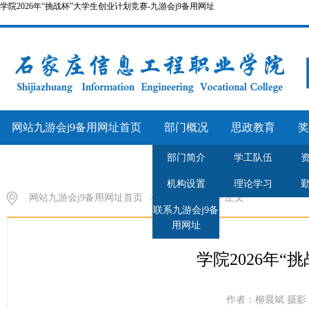
学院2026年“挑战杯”大学生创业计划竞赛-九游会j9备用网址
网站九游会j9备用网址首页
部门概况
思政教育
奖
部门简介
学工队伍
学生管理
机构设置
理论学习
网站九游会j9备用网址首页
>>
团旗飘飘
>> 正文
联系九游会j9备
用网址
学院2026年
作者：柳晨斌 摄影：赵