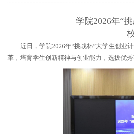
学
院
2026年
“
近日
，
学院
2026年
“挑战杯”大学生创业
革，培育学生创新精神与创业能力，选拔优秀