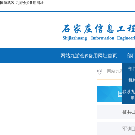
国防武装-九游会j9备用网址
网站九游会j9备用网址首页
部
部
学生管理
网站九游会j9
机
联系九
国防
用
征兵
军训