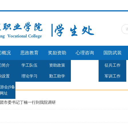
门概况
思政教育
奖励资助
心理咨询
国防武装
门简介
学工队伍
资助政策
征兵工作
构设置
理论学习
勤工助学
军训工作
咨询
游会j9备
网址
团市委书记丁楠一行到我院调研