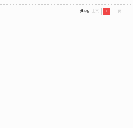
共1条
上页
1
下页