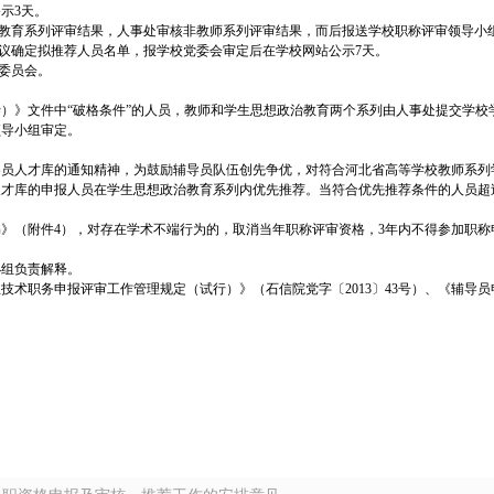
示3天。
治教育系列评审结果，人事处审核非教师系列评审结果，而后报送学校职称评审领导小
审议确定拟推荐人员名单，报学校党委会审定后在学校网站公示7天。
审委员会。
）》文件中“破格条件”的人员，教师和学生思想政治教育两个系列由人事处提交学校
领导小组审定。
导员人才库的通知精神，为鼓励辅导员队伍创先争优，对符合河北省高等学校教师系列
人才库的申报人员在学生思想政治教育系列内优先推荐。当符合优先推荐条件的人员超
》（附件4），对存在学术不端行为的，取消当年职称评审资格，3年内不得参加职
小组负责解释。
技术职务申报评审工作管理规定（试行）》（石信院党字〔2013〕43号）、《辅导