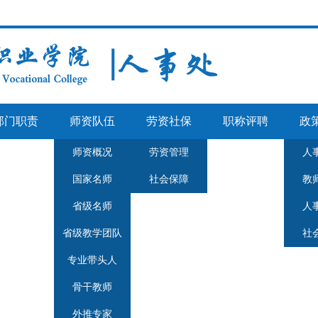
部门职责
师资队伍
劳资社保
职称评聘
政
师资概况
劳资管理
人
国家名师
社会保障
教
省级名师
人
省级教学团队
社
专业带头人
骨干教师
外推专家