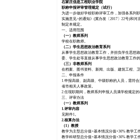
石家庄信息工程职业学院
职称申报评审管理规定（试行）
为进一步做好学校职称评审工作，加强各系列职
实施意见>的通知》(冀办发〔2017〕22号
制定本规定。
一、适用范围
（一）教师系列
学校在职教师。
（二）学生思想政治教育系列
从事学生思想政治教育工作，并担负学生思想
委、学生处等直接从事学生思想政治教育工作
（三）非教师系列
在档案、图书资料、新闻、出版、建筑工程、
二、申报条件
1.申报高级、副高级、中级职称的人员，需符
省市相关人事政策。
2.任现职期间，教师系列申报人员满学校规定
三、评审办法
（一）教师系列
1.
评审内容
见附件1。
2.
核算办法
（1）教授
教学为主型总分值=基本情况分值×30% 教学工作
教学科研型总分值=基本情况分值×30% 教学工作