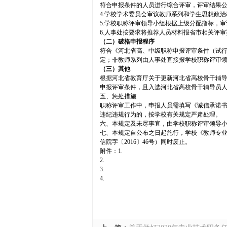
符合申报条件的人员进行综合评审，评审结果公
4.学校学术委员会审议教师系列和学生思想政
5.学校职称评审领导小组根据上级分配指标，
6.人事处按要求将推荐人员材料报省市相关评
（二）破格申报程序
符合《河北省高、中级职称申报评审条件（试行
定；非教师系列由人事处直接报学校职称评审
（三）其他
根据河北省教育厅关于更新河北省高校骨干辅
申报评审条件，且入选河北省高校骨干辅导员
五、惩处措施
职称评审工作中，申报人员需填写《诚信承诺书
违纪违规行为的，按学校有关规定严肃处理。
六、本规定及未尽事宜，由学校职称评审领导
七、本规定自公布之日起施行，学校《教师专业
信院字〔2016〕46号）同时废止。
附件：1.
2.
3.
4.