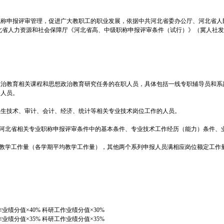
称申报评审管理，促进广大教职工的职业发展，依据中共河北省委办公厅、河北省人民
)和河北省人力资源和社会保障厅《河北省高、中级职称申报评审条件（试行）》（冀人社发〔
政治教育相关课程和思想政治教育研究任务的在职人员，具体包括一线专职辅导员和系
的人员。
卫生技术、审计、会计、经济、统计等相关专业技术岗位工作的人员。
合河北省相关专业职称申报评审条件中的基本条件、专业技术工作经历（能力）条件、
的教学工作量（各学期平均教学工作量），其他两个系列申报人员满相应岗位额定工作
业绩分值×40% 科研工作业绩分值×30%
业绩分值×35% 科研工作业绩分值×35%