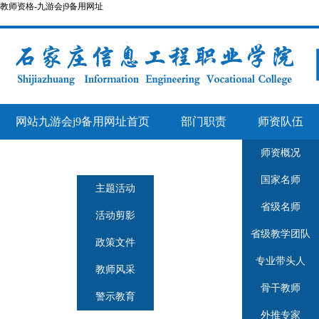
教师资格-九游会j9备用网址
网站九游会j9备用网址首页
部门职责
师资队伍
师资概况
人事管理
师德师风
国家名师
主题活动
省级名师
活动剪影
省级教学团队
政策文件
专业带头人
教师风采
骨干教师
警示教育
外推专家