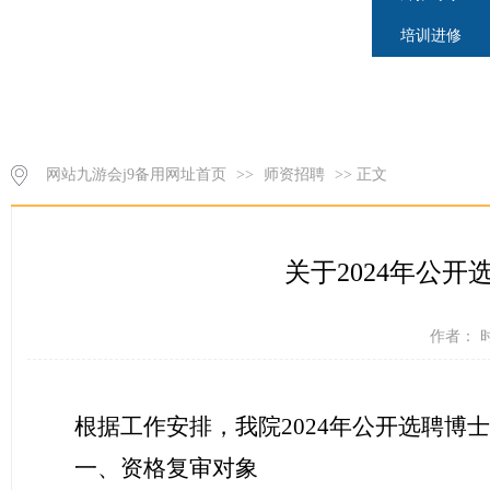
培训进修
网站九游会j9备用网址首页
>>
师资招聘
>> 正文
关于2024年公
作者： 时
根据工作安排，我院
202
4
年公开选聘博士
一、资格复审对象