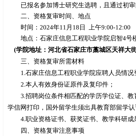
已报名参加
博士研究生选聘
，且通过初审
二、资格复审时间、地点
时间：
202
4
年
1
1
月
18日 上午
9
:
0
0-12:00
地点：石家庄信息工程职业学院启智
4号
(学院地址：河北省石家庄市藁城区天祥大街
三、资格复审所需材料
1.石家庄信息工程职业学院
应聘人员情况
2.本人有效身份证原件及复印件；
3.招聘岗位条件相匹配的学历学位证、
学信网打印，国外留学生须出具教育部留学认
4.职业资格证书、获奖证书、教学科研
四、资格复审注意事项