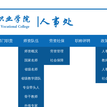
部门职责
师资队伍
劳资社保
职称评聘
政
师资概况
劳资管理
人
国家名师
社会保障
教
省级名师
人
省级教学团队
社
专业带头人
骨干教师
外推专家