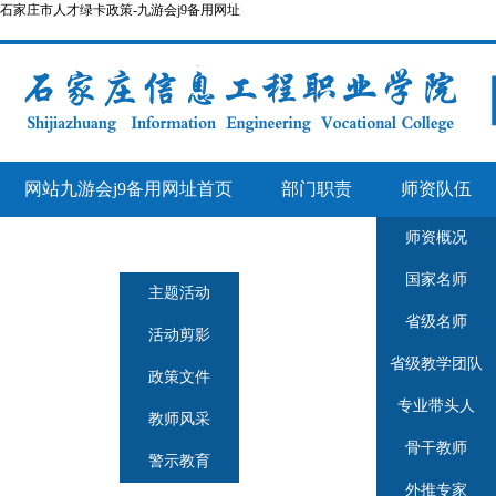
石家庄市人才绿卡政策-九游会j9备用网址
网站九游会j9备用网址首页
部门职责
师资队伍
师资概况
人事管理
师德师风
国家名师
主题活动
省级名师
活动剪影
省级教学团队
政策文件
专业带头人
教师风采
骨干教师
警示教育
外推专家