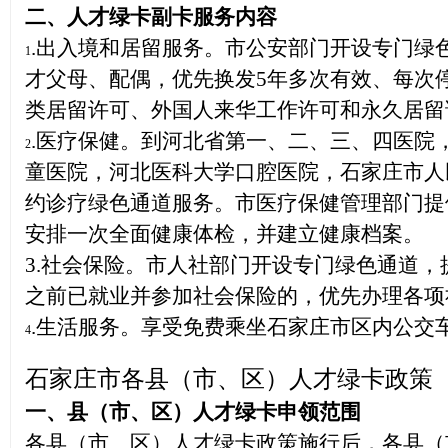
二、人才绿卡副卡
服务内容
.出入境和居留服务。
市公安部门开设专门绿
1
才父母、配偶，优先换发5年多次有效、每次停
类居留许可、外国人来华工作许可和永久居留
.
医疗保健
。
到河北省第一、二、三、四医院
2
童医院，河北医科大学口腔医院，
石家庄市人
约诊疗绿色通道服务。市医疗保健管理部门提
安排一次全面健康体检，并建立健康档案。
3
.社会保险。
市人社部门开设专门绿色通道，
之前已就业并参加社会保险的，优先办理各项
.生活服务。
享受免费乘坐石家庄市区内公交
4
石家庄市各县（市、区）人才绿
卡政策
一、
县（市、区）人才绿卡申领范围
各县（市、区）人才绿卡政策施行后，各
县（