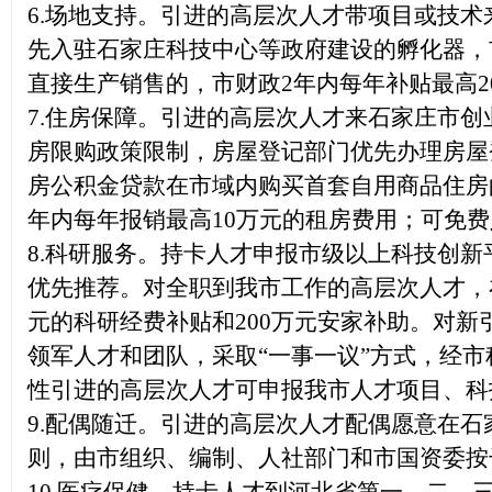
6.场地支持。引进的高层次人才带项目或技
先入驻石家庄科技中心等政府建设的孵化器，
直接生产销售的，市财政2年内每年补贴最高2
7.住房保障。引进的高层次人才来石家庄市
房限购政策限制，房屋登记部门优先办理房屋
房公积金贷款在市域内购买首套自用商品住房
年内每年报销最高10万元的租房费用；可免
8.科研服务。持卡人才申报市级以上科技创
优先推荐。对全职到我市工作的高层次人才，
元的科研经费补贴和200万元安家补助。对
新
领军人才
和
团队，采取“一事一议”方式，经市
性引进的高层次人才可申报我市人才项目、科
9.配偶随迁。引进的高层次人才配偶愿意在石
则，由市组织、编制、人社部门和市国资委按