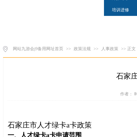
培训进修
网站九游会j9备用网址首页
>>
政策法规
>>
人事政策
>> 正文
石家
作者： 时
石家庄市人才绿卡a卡政策
一、
人才绿卡a卡申请范围