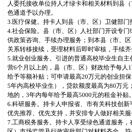
人委托接收单位持人才绿卡和相关材料到县（
色通道予以办理。
3.医疗保健。持卡人到县（市、区）卫健部
4.社会保险。
县（市、区）人社部门开设专门
供政策咨询、手续办理服务；到本县（市、区
关系转移接续，受理材料后即时审核，手续齐
5.
就业创业服务。引进的普通高校毕业生自主
营6个月以上的，县（市、区）财政给予每人
给予等额补贴；可申请最高20万元的创业担
5年内高校毕业生），贷款额度最高为80万
地的，3年内每年给予最高5000元的租金补贴
6.科研服务。
持卡人申报省、市有关科技创新
优先推荐、优先支持，并安排专人做好相关服
7.
工商税务服务。持卡人享受绿色通道服务，
区）
市场监管
及行政审批部门对材料齐全、符