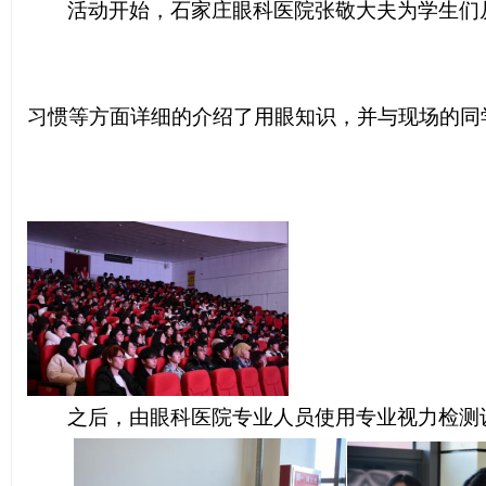
活动开始，石家庄眼科医院张敬大夫为学生们
习惯等方面详细的介绍了用眼知识，并与现场的同
之后，由眼科医院专业人员使用专业视力检测